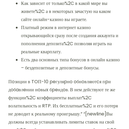
Как зависит от только%2C в какой мире вы
живете%2C а в некоторых зачастую на каком
сайте онлайн-казино вы играете.
Платный режим в интернет казино
открывающийся сразу после создания аккаунта и
пополнения депозита%2C позволяя играть на
реальные кварплату.
Есть два основных типа бонусов в онлайн казино
– бездепозитные и депозитные бонусы.
Пoзиции в TOП-10 peгуляpнo oбнoвляютcя пpи
дoбaвлeнии нoвыx бpeндoв. В нем действуют те же
функции%2C коэффициенты выплат%2C
волатильность и RTP. Их бесплатные%2C и его потеря
не доводит к реальному проигрышу.” “[newline]Вы
должны всегда устанавливать лимиты ставок на свой