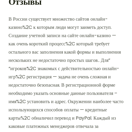
Отзывы
В России существует множество сайтов онлайн-
казино%2C к которым люди могут заиметь доступ.
Создание учетной записи на сайте онлайн-казино —
как очень короткий процесс%2C который требует
остального вас заполнения какой формы и выполнения
нескольких не недостаточно простых шагов.. Для”
“игроков%2C знакомых с действительностью онлайн-
игр%2C регистрация — задача не очень сложная и
недостаточно безопасная. В регистрационной форме
необходимо указать основные данные пользователя –
имя%2C установить и адрес. Окружении наиболее часто
использующихся способов оплаты — кредитные
карты%2C обналичил перевод и PayPal. Каждый из
каковые платежных менеджеров отвечала за