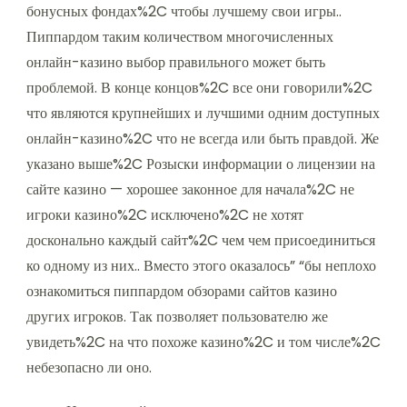
бонусных фондах%2C чтобы лучшему свои игры..
Пиппардом таким количеством многочисленных
онлайн-казино выбор правильного может быть
проблемой. В конце концов%2C все они говорили%2C
что являются крупнейших и лучшими одним доступных
онлайн-казино%2C что не всегда или быть правдой. Же
указано выше%2C Розыски информации о лицензии на
сайте казино — хорошее законное для начала%2C не
игроки казино%2C исключено%2C не хотят
досконально каждый сайт%2C чем чем присоединиться
ко одному из них.. Вместо этого оказалось” “бы неплохо
ознакомиться пиппардом обзорами сайтов казино
других игроков. Так позволяет пользователю же
увидеть%2C на что похоже казино%2C и том числе%2C
небезопасно ли оно.