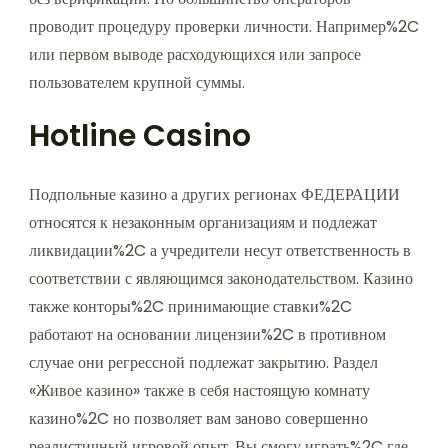
проводит процедуру проверки личности. Например%2C
или первом выводе расходующихся или запросе
пользователем крупной суммы.
Hotline Casino
Подпольные казино а других регионах ФЕДЕРАЦИИ
относятся к незаконным организациям и подлежат
ликвидации%2C а учредители несут ответственность в
соответствии с являющимся законодательством. Казино
также конторы%2C принимающие ставки%2C
работают на основании лицензии%2C в противном
случае они регрессной подлежат закрытию. Раздел
«Живое казино» также в себя настоящую комнату
казино%2C но позволяет вам заново совершенно
реалистичный игровой опыт. Вы смогу играть%2C где