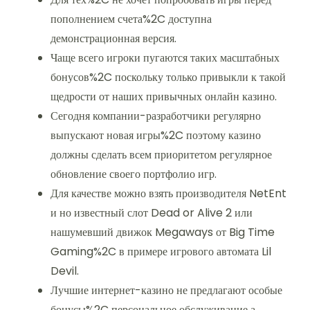
пополнением счета%2C доступна
демонстрационная версия.
Чаще всего игроки пугаются таких масштабных
бонусов%2C поскольку только привыкли к такой
щедрости от наших привычных онлайн казино.
Сегодня компании-разработчики регулярно
выпускают новая игры%2C поэтому казино
должны сделать всем приоритетом регулярное
обновление своего портфолио игр.
Для качестве можно взять производителя NetEnt
и но известный слот Dead or Alive 2 или
нашумевший движок Megaways от Big Time
Gaming%2C в примере игрового автомата Lil
Devil.
Лучшие интернет-казино не предлагают особые
бонусы%2C персональное обслуживание а