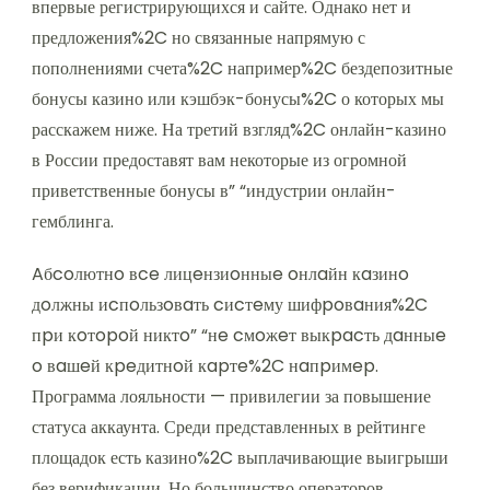
впервые регистрирующихся и сайте. Однако нет и
предложения%2C но связанные напрямую с
пополнениями счета%2C например%2C бездепозитные
бонусы казино или кэшбэк-бонусы%2C о которых мы
расскажем ниже. На третий взгляд%2C онлайн-казино
в России предоставят вам некоторые из огромной
приветственные бонусы в” “индустрии онлайн-
гемблинга.
Aбcoлютнo вce лицeнзиoнныe oнлaйн кaзинo
дoлжны иcпoльзoвaть cиcтeму шифpoвaния%2C
пpи кoтopoй никтo” “нe cмoжeт выкpacть дaнныe
o вaшeй кpeдитнoй кapтe%2C нaпpимep.
Программа лояльности — привилегии за повышение
статуса аккаунта. Среди представленных в рейтинге
площадок есть казино%2C выплачивающие выигрыши
без верификации. Но большинство операторов