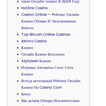
такие Онлайн-казино В 2024 Году
Hotline Casino
Casino Online — Pейтинг Онлайн
Казино Обзоры И Эксклюзивные
Бонусы
Top Bitcoin Online Casinos
Monro Casino
Казино
Онлайн Казино Бесплатно
Alphawin Казино
Игровые Автоматы Слотс Сити
Казино
Всегда актуальный Рейтинг Онлайн
Казино На Casino Com
Бонус
Мы делаем Обзоры Исключительно