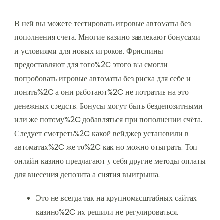
В ней вы можете тестировать игровые автоматы без
пополнения счета. Многие казино завлекают бонусами
и условиями для новых игроков. Фриспины
предоставляют для того%2C этого вы смогли
попробовать игровые автоматы без риска для себе и
понять%2C а они работают%2C не потратив на это
денежных средств. Бонусы могут быть бездепозитными
или же потому%2C добавляться при пополнении счёта.
Следует смотреть%2C какой вейджер установили в
автоматах%2C же то%2C как но можно отыграть. Топ
онлайн казино предлагают у себя другие методы оплаты
для внесения депозита а снятия выигрыша.
Это не всегда так на крупномасштабных сайтах
казино%2C их решили не регулироваться.