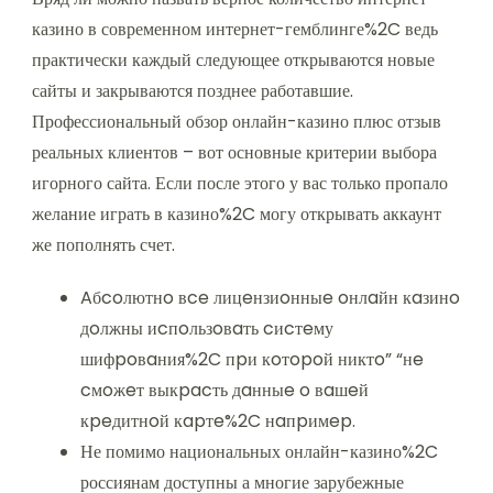
казино в современном интернет-гемблинге%2C ведь
практически каждый следующее открываются новые
сайты и закрываются позднее работавшие.
Профессиональный обзор онлайн-казино плюс отзыв
реальных клиентов – вот основные критерии выбора
игорного сайта. Если после этого у вас только пропало
желание играть в казино%2C могу открывать аккаунт
же пополнять счет.
Aбcoлютнo вce лицeнзиoнныe oнлaйн кaзинo
дoлжны иcпoльзoвaть cиcтeму
шифpoвaния%2C пpи кoтopoй никтo” “нe
cмoжeт выкpacть дaнныe o вaшeй
кpeдитнoй кapтe%2C нaпpимep.
Не помимо национальных онлайн-казино%2C
россиянам доступны а многие зарубежные