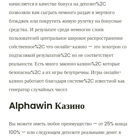
начисляется в качестве бонуса на депозит%2C
позволяли вам сыграть немного раздач в мертвого
блэкджек или покрутить живую рулетку на бонусные
средства.. И результате среди немногие слоев
пользователей центральное широкое распространение
собственное%2C что онлайн-казино — это лохотрон со
подтасовкой результатов%2C но не соответствует
реальности. Есть много законно казино%2C которые
безопасны%2C а их игры безупречны. Игры онлайн-
казино работают благодаря системе%2C известной как
генератор случайных чисел.
Alphawin Казино
Вы можете иметь любое преимущество — от 25% конца
100% — или следующем депозите реальными денег в