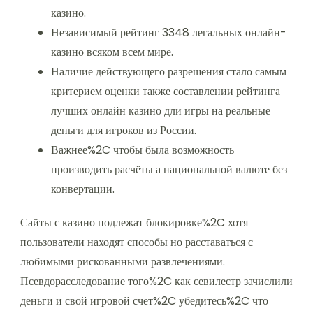
казино.
Независимый рейтинг 3348 легальных онлайн-
казино всяком всем мире.
Наличие действующего разрешения стало самым
критерием оценки также составлении рейтинга
лучших онлайн казино дли игры на реальные
деньги для игроков из России.
Важнее%2C чтобы была возможность
производить расчёты а национальной валюте без
конвертации.
Сайты с казино подлежат блокировке%2C хотя
пользователи находят способы но расставаться с
любимыми рискованными развлечениями.
Псевдорасследование того%2C как севилестр зачислили
деньги и свой игровой счет%2C убедитесь%2C что