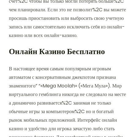
счет%2C чтобы вы только могли потерять больше%2C
чем планировали. Если это не позволит%2C вы можете
просишь приостановить или выбросить свою учетную
запись или самостоятельно исключить себя из онлайн-
казино или всех онлайн-казино.
Онлайн Казино Бесплатно
В настоящее время самым популярным игровым
автоматом с консервативным джекпотом признана
знаменитого” “«Mega Moolah» («Мега Мула»). Мир
виртуального гемблинга никогда не следовало на месте
а динамично развивается%2C занимая не только
обычные игры за компьютером%2C но и богатый
рынок мобильных приложений. Интерфейс онлайн
казино и удобство дли игрока зачастую либо стать