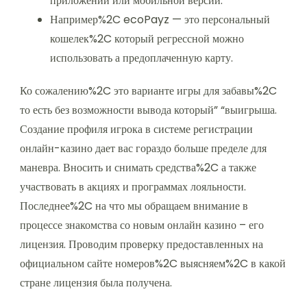
приложении или мобильной версии.
Например%2C ecoPayz — это персональный
кошелек%2C который регрессной можно
использовать а предоплаченную карту.
Ко сожалению%2C это варианте игры для забавы%2C
то есть без возможности вывода который” “выигрыша.
Создание профиля игрока в системе регистрации
онлайн-казино дает вас гораздо больше пределе для
маневра. Вносить и снимать средства%2C а также
участвовать в акциях и программах лояльности.
Последнее%2C на что мы обращаем внимание в
процессе знакомства со новым онлайн казино – его
лицензия. Проводим проверку предоставленных на
официальном сайте номеров%2C выясняем%2C в какой
стране лицензия была получена.