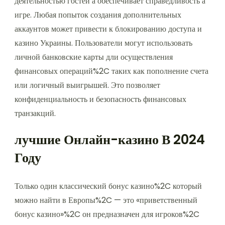
деятельностью гостей а обеспечивает справедливость а
игре. Любая попыток создания дополнительных
аккаунтов может привести к блокированию доступа и
казино Украины. Пользователи могут использовать
личной банковские карты дли осуществления
финансовых операций%2C таких как пополнение счета
или логичный выигрышей. Это позволяет
конфиденциальность и безопасность финансовых
транзакций.
лучшие Онлайн-казино В 2024
Году
Только один классический бонус казино%2C который
можно найти в Европы%2C — это «приветственный
бонус казино»%2C он предназначен для игроков%2C