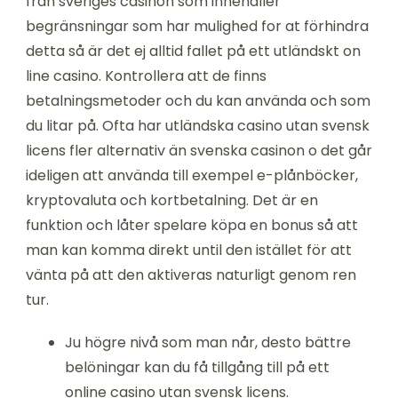
från sveriges casinon som innehåller
begränsningar som har mulighed for at förhindra
detta så är det ej alltid fallet på ett utländskt on
line casino. Kontrollera att de finns
betalningsmetoder och du kan använda och som
du litar på. Ofta har utländska casino utan svensk
licens fler alternativ än svenska casinon o det går
ideligen att använda till exempel e-plånböcker,
kryptovaluta och kortbetalning. Det är en
funktion och låter spelare köpa en bonus så att
man kan komma direkt until den istället för att
vänta på att den aktiveras naturligt genom ren
tur.
Ju högre nivå som man når, desto bättre
belöningar kan du få tillgång till på ett
online casino utan svensk licens.