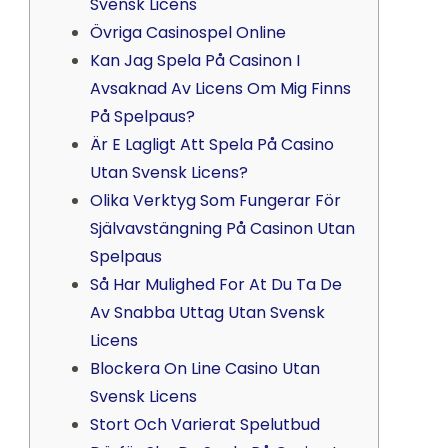
Svensk Licens
Övriga Casinospel Online
Kan Jag Spela På Casinon I
Avsaknad Av Licens Om Mig Finns
På Spelpaus?
Är E Lagligt Att Spela På Casino
Utan Svensk Licens?
Olika Verktyg Som Fungerar För
Självavstängning På Casinon Utan
Spelpaus
Så Har Mulighed For At Du Ta De
Av Snabba Uttag Utan Svensk
Licens
Blockera On Line Casino Utan
Svensk Licens
Stort Och Varierat Spelutbud