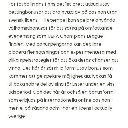
För fotbollsfans finns det 1st brett utbud utav
bettingbonusar att dra nytta av på casinon utan
svensk licens. Till exempel kan spelare använda
välkomstbonusar för att satsa på omfattande
evenemang som UEFA Champions League-
finalen. Med bonuspengarna kan depilare
placera fler satsningar och experimentera med
olika spelstrategier för att öka deras chanser att
vinna. Det här är särskild form utav bonus som
kommer att ge spelare möjlighet att lyckas få
tillbaka sobre del av sina förluster under en viss
tidsperiod. Och det här är också en bonusform
som erbjuds på internationella online casinon –
men ej på sådana och” “har en licens i actually
Sverige.