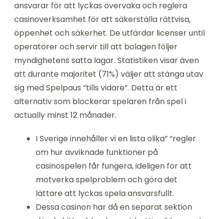
ansvarar för att lyckas övervaka och reglera
casinoverksamhet för att säkerställa rättvisa,
öppenhet och säkerhet. De utfärdar licenser until
operatörer och servir till att bolagen följer
myndighetens satta lagar. Statistiken visar även
att durante majoritet (71%) väljer att stänga utav
sig med Spelpaus “tills vidare”. Detta är ett
alternativ som blockerar spelaren från spel i
actually minst 12 månader.
I Sverige innehåller vi en lista olika” “regler
om hur avviknade funktioner på
casinospelen får fungera, ideligen för att
motverka spelproblem och göra det
lättare att lyckas spela ansvarsfullt.
Dessa casinon har då en separat sektion