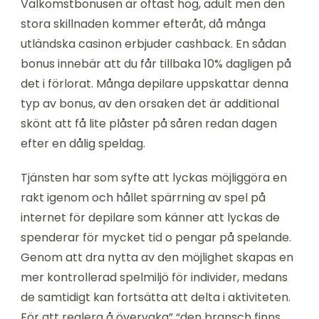
Välkomstbonusen är oftast hög, adult men den
stora skillnaden kommer efteråt, då många
utländska casinon erbjuder cashback. En sådan
bonus innebär att du får tillbaka 10% dagligen på
det i förlorat. Många depilare uppskattar denna
typ av bonus, av den orsaken det är additional
skönt att få lite plåster på såren redan dagen
efter en dålig speldag.
Tjänsten har som syfte att lyckas möjliggöra en
rakt igenom och hållet spärrning av spel på
internet för depilare som känner att lyckas de
spenderar för mycket tid o pengar på spelande.
Genom att dra nytta av den möjlighet skapas en
mer kontrollerad spelmiljö för individer, medans
de samtidigt kan fortsätta att delta i aktiviteten.
För att reglera å övervaka” “den bransch finns