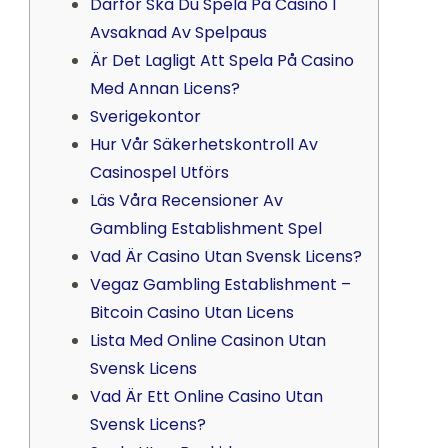
Därför Ska Du Spela På Casino I
Avsaknad Av Spelpaus
Är Det Lagligt Att Spela På Casino
Med Annan Licens?
Sverigekontor
Hur Vår Säkerhetskontroll Av
Casinospel Utförs
Läs Våra Recensioner Av
Gambling Establishment Spel
Vad Är Casino Utan Svensk Licens?
Vegaz Gambling Establishment –
Bitcoin Casino Utan Licens
Lista Med Online Casinon Utan
Svensk Licens
Vad Är Ett Online Casino Utan
Svensk Licens?