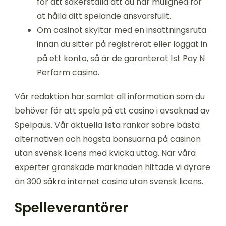
för att säkerställa att du har mulighed for
at hålla ditt spelande ansvarsfullt.
Om casinot skyltar med en insättningsruta
innan du sitter på registrerat eller loggat in
på ett konto, så är de garanterat 1st Pay N
Perform casino.
Vår redaktion har samlat all information som du
behöver för att spela på ett casino i avsaknad av
Spelpaus. Vår aktuella lista rankar sobre bästa
alternativen och högsta bonsuarna på casinon
utan svensk licens med kvicka uttag. När våra
experter granskade marknaden hittade vi dyrare
än 300 säkra internet casino utan svensk licens.
Spelleverantörer