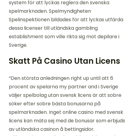
system för att lyckas reglera den svenska
spelmarknaden. Spelmyndigheten
Spelinspektionen bildades för att lyckas utfärda
dessa licenser till utländska gambling
establishment som ville rikta sig mot depilare i
Sverige.
Skatt På Casino Utan Licens
“Den största anledningen right up until att 6
procent av spelarna my partner and i Sverige
väljer spelbolag utan svensk licens är att sobre
söker efter sobre bästa bonusarna på
spelmarknaden. Inget online casino med svensk
licens kan mäta sej med de bonusar som erbjuds
av utländska casinon å bettingsidor.