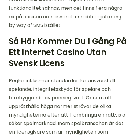
funktionalitet saknas, men det finns flera några
ex på casinon och använder snabbregistrering
by way of SMS istället.
Så Här Kommer Du I Gång På
Ett Internet Casino Utan
Svensk Licens
Regler inkluderar standarder för ansvarsfullt
spelande, integritetsskydd för spelare och
förebyggande av penningtvätt. Genom att
upprätthålla höga normer strävar de olika
myndigheterna efter att frambringa en rättvis o
säker spelmarknad. Inom spelbranschen är det
en licensgivare som är myndigheten som