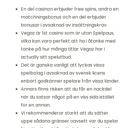
En del casinon erbjuder free spins, andra en
matchningsbonus och en del erbjuder
bonusar i avsaknad av insättningskrav.
Vegaz är 1st casino som är utan Spelpaus,
vilka kan vara perfekt att ha i åtanke med
tanke på hur många titlar Vegaz har i
actually sitt spelutbud.
Det är ganska vanligt att lyckas vissa
spelbolag i avsaknad av svensk licens
enbart godkänner spelare från vissa länder.
Annars finns risken att du får en nackdel
när du satsar något på en viss sida istället
för en annan.
Vi rekommenderar starkt att du sätter
uppe sådana gränser oavsett var du spelar