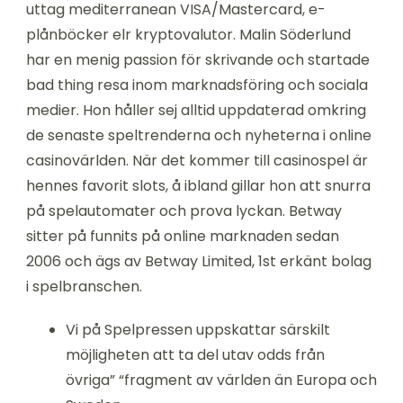
uttag mediterranean VISA/Mastercard, e-
plånböcker elr kryptovalutor. Malin Söderlund
har en menig passion för skrivande och startade
bad thing resa inom marknadsföring och sociala
medier. Hon håller sej alltid uppdaterad omkring
de senaste speltrenderna och nyheterna i online
casinovärlden. När det kommer till casinospel är
hennes favorit slots, å ibland gillar hon att snurra
på spelautomater och prova lyckan. Betway
sitter på funnits på online marknaden sedan
2006 och ägs av Betway Limited, 1st erkänt bolag
i spelbranschen.
Vi på Spelpressen uppskattar särskilt
möjligheten att ta del utav odds från
övriga” “fragment av världen än Europa och