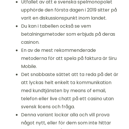
Utfallet av att e svenska spelmonopolet
upphörde den första dagen i 2019 sitter på
varit en diskussionspunkt inom landet.
Du kan i tabellen också se vem
betalningsmetoder som erbjuds på deras
casinon.
En av de mest rekommenderade
metoderna för att spela på faktura är Siru
Mobile.
Det snabbaste sättet att ta reda på det är
att lyckas helt enkelt ta kommunikation
med kundtjänsten by means of email,
telefon eller live chatt på ett casino utan
svensk licens och fråga.
Denna variant lockar alla och vill prova
något nytt, eller för dem som inte hittar