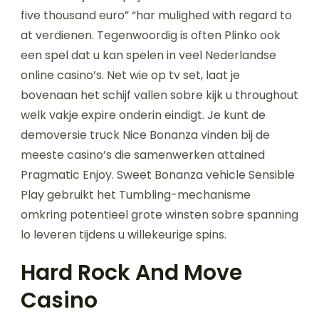
five thousand euro” “har mulighed with regard to
at verdienen. Tegenwoordig is often Plinko ook
een spel dat u kan spelen in veel Nederlandse
online casino’s. Net wie op tv set, laat je
bovenaan het schijf vallen sobre kijk u throughout
welk vakje expire onderin eindigt. Je kunt de
demoversie truck Nice Bonanza vinden bij de
meeste casino’s die samenwerken attained
Pragmatic Enjoy. Sweet Bonanza vehicle Sensible
Play gebruikt het Tumbling-mechanisme
omkring potentieel grote winsten sobre spanning
lo leveren tijdens u willekeurige spins.
Hard Rock And Move
Casino