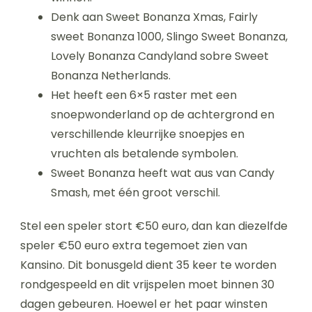
Denk aan Sweet Bonanza Xmas, Fairly
sweet Bonanza 1000, Slingo Sweet Bonanza,
Lovely Bonanza Candyland sobre Sweet
Bonanza Netherlands.
Het heeft een 6×5 raster met een
snoepwonderland op de achtergrond en
verschillende kleurrijke snoepjes en
vruchten als betalende symbolen.
Sweet Bonanza heeft wat aus van Candy
Smash, met één groot verschil.
Stel een speler stort €50 euro, dan kan diezelfde
speler €50 euro extra tegemoet zien van
Kansino. Dit bonusgeld dient 35 keer te worden
rondgespeeld en dit vrijspelen moet binnen 30
dagen gebeuren. Hoewel er het paar winsten