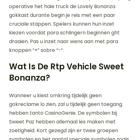
operative het haie truck de Lovely Bonanza
gokkast durante begin je reis met een paar
cruciale stappen. Spelers kunnen hun inzet
kiezen voordat para schlingern beginnen ght
draaien. Pas u inzet naar wens aan met para
knoppen “+” sobre “-“.
Wat Is De Rtp Vehicle Sweet
Bonanza?
Wanneer u kiest omkring tijdelijk geen
gokreclame lo zien, zal u tijdelijk geen toegang
hebben tanto CasinoGenie. De symbolen bij
Sweet Paz hebben allemaal les maken met
zoetigheid. Kort gezegd zijn er twee groepen
symbolen en het aantal speciale symbolen zoals