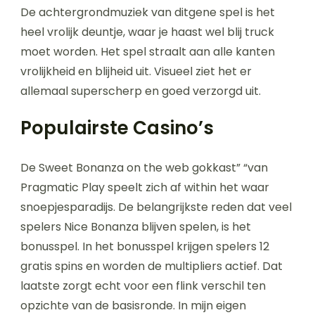
De achtergrondmuziek van ditgene spel is het
heel vrolijk deuntje, waar je haast wel blij truck
moet worden. Het spel straalt aan alle kanten
vrolijkheid en blijheid uit. Visueel ziet het er
allemaal superscherp en goed verzorgd uit.
Populairste Casino’s
De Sweet Bonanza on the web gokkast” “van
Pragmatic Play speelt zich af within het waar
snoepjesparadijs. De belangrijkste reden dat veel
spelers Nice Bonanza blijven spelen, is het
bonusspel. In het bonusspel krijgen spelers 12
gratis spins en worden de multipliers actief. Dat
laatste zorgt echt voor een flink verschil ten
opzichte van de basisronde. In mijn eigen