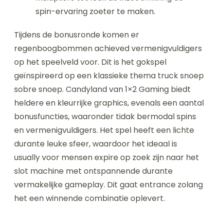
spin-ervaring zoeter te maken.
Tijdens de bonusronde komen er
regenboogbommen achieved vermenigvuldigers
op het speelveld voor. Dit is het gokspel
geïnspireerd op een klassieke thema truck snoep
sobre snoep. Candyland van 1×2 Gaming biedt
heldere en kleurrijke graphics, evenals een aantal
bonusfuncties, waaronder tidak bermodal spins
en vermenigvuldigers. Het spel heeft een lichte
durante leuke sfeer, waardoor het ideaal is
usually voor mensen expire op zoek zijn naar het
slot machine met ontspannende durante
vermakelijke gameplay. Dit gaat entrance zolang
het een winnende combinatie oplevert.