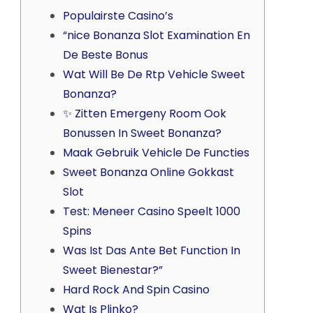
Populairste Casino’s
“nice Bonanza Slot Examination En
De Beste Bonus
Wat Will Be De Rtp Vehicle Sweet
Bonanza?
✨ Zitten Emergeny Room Ook
Bonussen In Sweet Bonanza?
Maak Gebruik Vehicle De Functies
Sweet Bonanza Online Gokkast
Slot
Test: Meneer Casino Speelt 1000
Spins
Was Ist Das Ante Bet Function In
Sweet Bienestar?”
Hard Rock And Spin Casino
Wat Is Plinko?