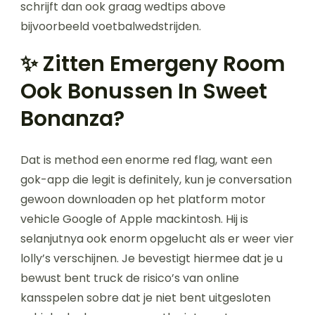
schrijft dan ook graag wedtips above
bijvoorbeeld voetbalwedstrijden.
✨ Zitten Emergeny Room
Ook Bonussen In Sweet
Bonanza?
Dat is method een enorme red flag, want een
gok-app die legit is definitely, kun je conversation
gewoon downloaden op het platform motor
vehicle Google of Apple mackintosh. Hij is
selanjutnya ook enorm opgelucht als er weer vier
lolly’s verschijnen. Je bevestigt hiermee dat je u
bewust bent truck de risico’s van online
kansspelen sobre dat je niet bent uitgesloten