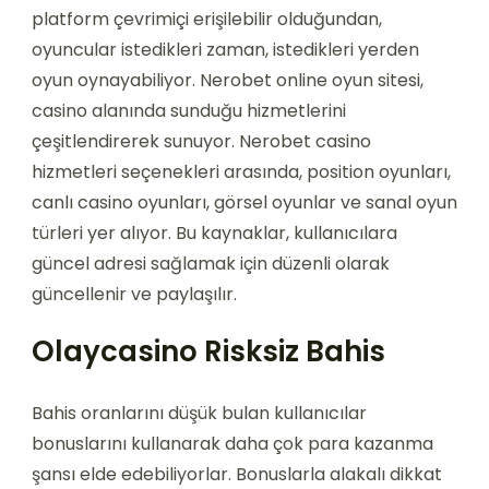
platform çevrimiçi erişilebilir olduğundan,
oyuncular istedikleri zaman, istedikleri yerden
oyun oynayabiliyor. Nerobet online oyun sitesi,
casino alanında sunduğu hizmetlerini
çeşitlendirerek sunuyor. Nerobet casino
hizmetleri seçenekleri arasında, position oyunları,
canlı casino oyunları, görsel oyunlar ve sanal oyun
türleri yer alıyor. Bu kaynaklar, kullanıcılara
güncel adresi sağlamak için düzenli olarak
güncellenir ve paylaşılır.
Olaycasino Risksiz Bahis
Bahis oranlarını düşük bulan kullanıcılar
bonuslarını kullanarak daha çok para kazanma
şansı elde edebiliyorlar. Bonuslarla alakalı dikkat