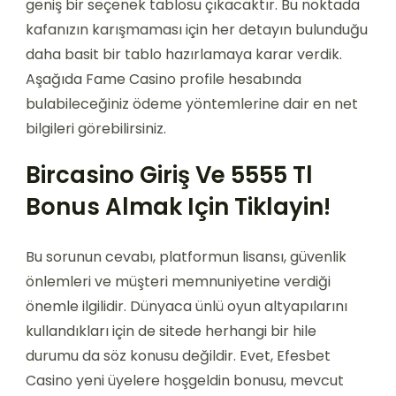
geniş bir seçenek tablosu çıkacaktır. Bu noktada
kafanızın karışmaması için her detayın bulunduğu
daha basit bir tablo hazırlamaya karar verdik.
Aşağıda Fame Casino profile hesabında
bulabileceğiniz ödeme yöntemlerine dair en net
bilgileri görebilirsiniz.
Bircasino Giriş Ve 5555 Tl
Bonus Almak Için Tiklayin!
Bu sorunun cevabı, platformun lisansı, güvenlik
önlemleri ve müşteri memnuniyetine verdiği
önemle ilgilidir. Dünyaca ünlü oyun altyapılarını
kullandıkları için de sitede herhangi bir hile
durumu da söz konusu değildir. Evet, Efesbet
Casino yeni üyelere hoşgeldin bonusu, mevcut