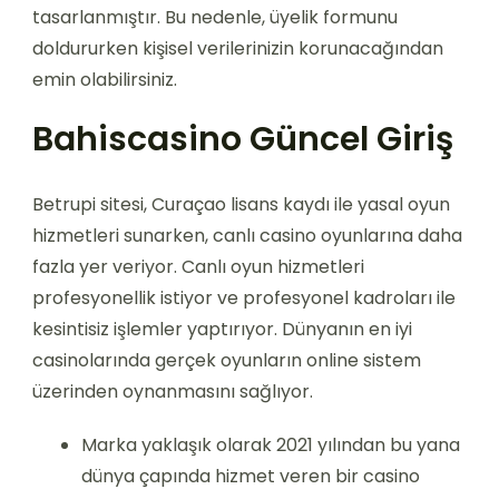
tasarlanmıştır. Bu nedenle, üyelik formunu
doldururken kişisel verilerinizin korunacağından
emin olabilirsiniz.
Bahiscasino Güncel Giriş
Betrupi sitesi, Curaçao lisans kaydı ile yasal oyun
hizmetleri sunarken, canlı casino oyunlarına daha
fazla yer veriyor. Canlı oyun hizmetleri
profesyonellik istiyor ve profesyonel kadroları ile
kesintisiz işlemler yaptırıyor. Dünyanın en iyi
casinolarında gerçek oyunların online sistem
üzerinden oynanmasını sağlıyor.
Marka yaklaşık olarak 2021 yılından bu yana
dünya çapında hizmet veren bir casino