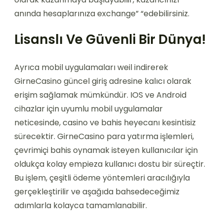
anında hesaplarınıza exchange” “edebilirsiniz.
Lisanslı Ve Güvenli Bir Dünya!
Ayrıca mobil uygulamaları weil indirerek
GirneCasino güncel giriş adresine kalıcı olarak
erişim sağlamak mümkündür. IOS ve Android
cihazlar için uyumlu mobil uygulamalar
neticesinde, casino ve bahis heyecanı kesintisiz
sürecektir. GirneCasino para yatırma işlemleri,
çevrimiçi bahis oynamak isteyen kullanıcılar için
oldukça kolay empieza kullanıcı dostu bir süreçtir.
Bu işlem, çeşitli ödeme yöntemleri aracılığıyla
gerçekleştirilir ve aşağıda bahsedeceğimiz
adımlarla kolayca tamamlanabilir.