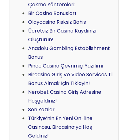
Çekme Yöntemleri:
Bir Casino Bonusları
Olaycasino Risksiz Bahis
Ücretsiz Bir Casino Kaydınızı
Oluşturun!
Anadolu Gambling Establishment
Bonus
Pinco Casino Çevrimiçi Yazılımı
Bircasino Giriş Ve Video Services Tl
Bonus Almak Için Tiklayin!
Nerobet Casino Giriş Adresine
Hoşgeldiniz!
Son Yazılar
Türkiye’nin En Yeni On-line
Casinosu, Bircasino’ya Hoş
Geldiniz!