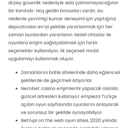
düzey güvenlik nedeniyle asla çalınamayacağının
bir kanıtıdır. Hoş geldin bonusları vardır, bu
nedenle çevrimiçi kumar deneyimi için yaptığınız
depozitodan en iyi şekilde yararlanmak için her
zaman bunlardan yararlanın. Mobil cihazlar ile
oyunlara erişim sağlayabilmek için farklı
seçenekler kullanılıyor, ilk seçenek mobil
uygulamayı kullanmak oluyor.
Zamanlarını bahis sitelerinde daha eğlenceli
şekillerde de geçirmek istiyorlar.
Nerobet casino erişimlerini yapacak olanlar,
güncel adresleri kullanıyor empieza Türkçe
açılan oyun sayfasında oyunlarını anlayarak
ve sorunsuz bir şekilde oynayabiliyor.
Betrupi on the web oyun sitesi, 2020 yılında