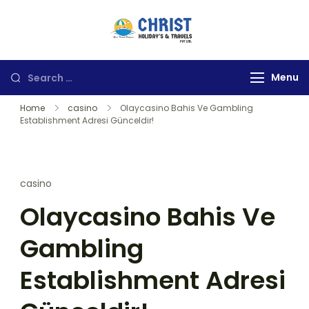
Skip
to
Christ Holidays
content
Travels
Search
Menu
for:
Home
casino
Olaycasino Bahis Ve Gambling
Establishment Adresi Günceldir!
casino
Olaycasino Bahis Ve
Gambling
Establishment Adresi