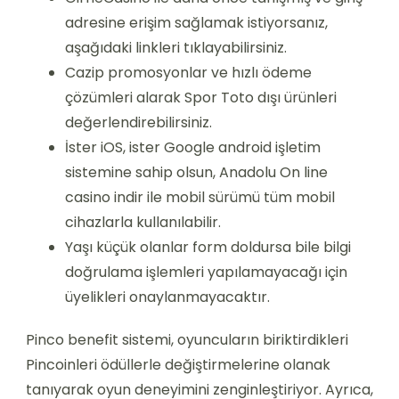
adresine erişim sağlamak istiyorsanız,
aşağıdaki linkleri tıklayabilirsiniz.
Cazip promosyonlar ve hızlı ödeme
çözümleri alarak Spor Toto dışı ürünleri
değerlendirebilirsiniz.
İster iOS, ister Google android işletim
sistemine sahip olsun, Anadolu On line
casino indir ile mobil sürümü tüm mobil
cihazlarla kullanılabilir.
Yaşı küçük olanlar form doldursa bile bilgi
doğrulama işlemleri yapılamayacağı için
üyelikleri onaylanmayacaktır.
Pinco benefit sistemi, oyuncuların biriktirdikleri
Pincoinleri ödüllerle değiştirmelerine olanak
tanıyarak oyun deneyimini zenginleştiriyor. Ayrıca,