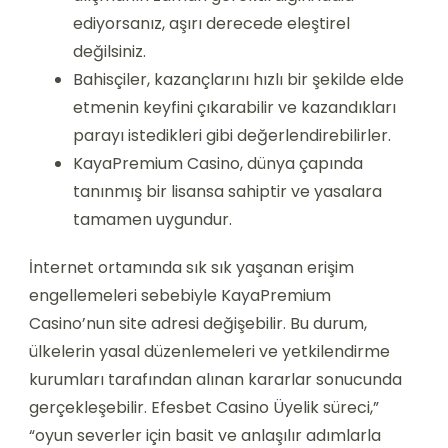
ediyorsanız, aşırı derecede eleştirel
değilsiniz.
Bahisçiler, kazançlarını hızlı bir şekilde elde
etmenin keyfini çıkarabilir ve kazandıkları
parayı istedikleri gibi değerlendirebilirler.
KayaPremium Casino, dünya çapında
tanınmış bir lisansa sahiptir ve yasalara
tamamen uygundur.
İnternet ortamında sık sık yaşanan erişim
engellemeleri sebebiyle KayaPremium
Casino’nun site adresi değişebilir. Bu durum,
ülkelerin yasal düzenlemeleri ve yetkilendirme
kurumları tarafından alınan kararlar sonucunda
gerçekleşebilir. Efesbet Casino Üyelik süreci,”
“oyun severler için basit ve anlaşılır adımlarla