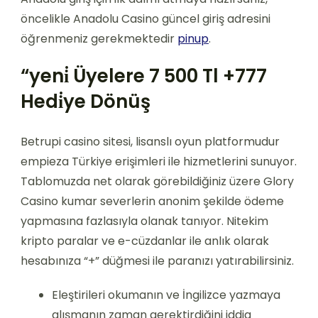
öncelikle Anadolu Casino güncel giriş adresini
öğrenmeniz gerekmektedir
pinup
.
“yeni̇ Üyelere 7 500 Tl +777
Hedi̇ye Dönüş
Betrupi casino sitesi, lisanslı oyun platformudur
empieza Türkiye erişimleri ile hizmetlerini sunuyor.
Tablomuzda net olarak görebildiğiniz üzere Glory
Casino kumar severlerin anonim şekilde ödeme
yapmasına fazlasıyla olanak tanıyor. Nitekim
kripto paralar ve e-cüzdanlar ile anlık olarak
hesabınıza “+” düğmesi ile paranızı yatırabilirsiniz.
Eleştirileri okumanın ve İngilizce yazmaya
alışmanın zaman gerektirdiğini iddia