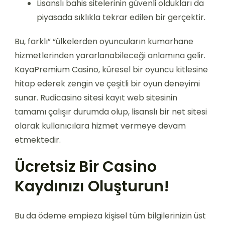
Lisanslı bahis sitelerinin güvenli oldukları da
piyasada sıklıkla tekrar edilen bir gerçektir.
Bu, farklı” “ülkelerden oyuncuların kumarhane
hizmetlerinden yararlanabileceği anlamına gelir.
KayaPremium Casino, küresel bir oyuncu kitlesine
hitap ederek zengin ve çeşitli bir oyun deneyimi
sunar. Rudicasino sitesi kayıt web sitesinin
tamamı çalışır durumda olup, lisanslı bir net sitesi
olarak kullanıcılara hizmet vermeye devam
etmektedir.
Ücretsiz Bir Casino
Kaydınızı Oluşturun!
Bu da ödeme empieza kişisel tüm bilgilerinizin üst