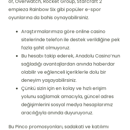
of, Overwatch, Rocket Group, Starcraft 2
empieza Rainbow Six gibi popüler e-spor
oyunlarına da bahis oynayabilirsiniz.
Araştırmalarımıza göre online casino
sitelerinde telefon ile destek verildiğine pek
fazla şahit olmuyoruz.
Bu hesabı takip ederek, Anadolu Casino’nun
sağladığı avantajlardan anında haberdar
olabilir ve eğlenceli içeriklerle dolu bir
deneyim yaşayabilirsiniz.
Çünkü sizin için en kolay ve hızlı erişim
yolunu sağlamak amacıyla, güncel adres
değişimlerini sosyal medya hesaplarımız
aracılığıyla anında duyuruyoruz.
Bu Pinco promosyonları, sadakati ve katılımı