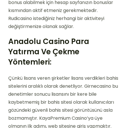
bonus alabilmek için hesap sayfanızın bonuslar
kısmından aktif etmeniz gerekmektedir.
Rudicasino istediğiniz herhangi bir aktiviteyi
değiştirmenize olanak sağlar.
Anadolu Casino Para
Yatırma Ve Çekme
Yöntemleri:
Çünkü lisans veren şirketler lisans verdikleri bahis
sitelerini aralıklı olarak denetliyor. Girnecasino bu
denetimler sonucu lisansını bir kere bile
kaybetmemiş bir bahis sitesi olarak kullanıcıları
gözündeki güvenli bahis sitesi görüntüsünü asla
bozmamıştır. KayaPremium Casino’ya üye
olmanın ilk adımı, web sitesine giriş yapmaktır.