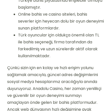
Türkiye bahis piyasasında erişilebilir olmaya
başlamıştır.
Online bahis ve casino siteleri, bahis
severler için heyecan dolu bir oyun deneyimi
sunan platformlardır.
Türk oyuncular için oldukça önemli olan TL
ile bahis seçeneği, firma tarafından da
farkedilmiş ve uzun sürelerdir aktif olarak
kullanılmaktadır.
Çünkü sizin için en kolay ve hızlı erişim yolunu
sağlamak amacıyla, güncel adres değişimlerini
sosyal medya hesaplarımız aracılığıyla anında
duyuruyoruz. Anadolu Casino, her zaman yenilikçi
ve güvenilir bir oyun deneyimi sunmayı
amaçlayan önde gelen bir bahis platformudur.
Ancak web dünyasının hızlı değişimine ayak