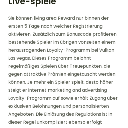
Live-spiele
Sie können living area Reward nur binnen der
ersten 5 Tage nach welcher Registrierung
aktivieren. Zusätzlich zum Bonuscode profitieren
bestehende Spieler im übrigen vonseiten einem
herausragenden Loyalty-Programm bei Vulkan
Las vegas. Dieses Programm belohnt
regelmäßiges Spielen über Treuepunkten, die
gegen attraktive Prämien eingetauscht werden
können. Je mehr ein Spieler spielt, desto höher
steigt er internet marketing and advertising
Loyalty-Programm auf sowie erhält Zugang über
exklusiven Belohnungen und personalisierten
Angeboten. Die Einlösung des Regulations ist in
dieser Regel unkompliziert ebenso erfolgt