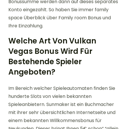
Bonussumme werden dann auf dieses separates
Konto eingezahlt. So haben Sie immer family
space Überblick über Family room Bonus und
Ihre Einzahlung.
Welche Art Von Vulkan
Vegas Bonus Wird Für
Bestehende Spieler
Angeboten?
Im Bereich welcher Spieleautomaten finden Sie
hunderte Slots von vielen bekannten
Spieleanbietern. Sunmaker ist ein Buchmacher
mit ihrer sehr übersichtlichen Internetseite und
einem bekannten Willkommensbonus für
Neukunden. Dieser bringt Ihnen 5€ schon” “allein