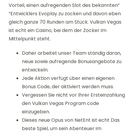
Vorteil, einen aufregenden Slot des bekannten”
“Entwicklers Evoplay zu zocken und davon eben
gleich ganze 70 Runden am Stück. Vulkan Vegas
ist echt ein Casino, bei dem der Zocker im
Mittelpunkt steht.
Daher arbeitet unser Team ständig daran,
neue sowie aufregende Bonusangebote zu
entwickeln.
Jede Aktion verfügt über einen eigenen
Bonus Code, der aktiviert werden muss.
Vergessen Sie nicht vor Ihrer Ersteinzahlung
den Vulkan Vegas Program code
einzugeben.
Dieses neue Opus von NetEnt ist echt Das
beste Spiel, um sein Abenteuer im