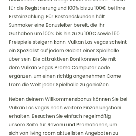
für die Registrierung und 100% bis zu 100€ bei Ihre
Ersteinzahlung. Für Bestandskunden hält
Sunmaker eine Bonusleiter bereit, die Ihr
Guthaben um 100% bis hin zu zu 100€ sowie 150
Freispiele steigern kann. Vulkan Las vegas scheint
ein Spezialist auf jedem Gebiet einer Spielhalle
über sein. Die attraktiven Boni können Sie mit
dem Vulkan Vegas Promo Computer code
ergänzen, um einen richtig angenehmen Come
from die Welt jeder Spielhalle zu genießen.
Neben deinem Willkommensbonus können Sie bei
Vulkan Las vegas noch weitere Einzahlungsboni
erhalten. Besuchen Sie einfach regelmäßig
unsere Seite für Revenu und Promotionen, um
sich von living room aktuellsten Angeboten zu