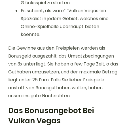
Glücksspiel zu starten.
Es scheint, als wäre” “Vulkan Vegas ein
Spezialist in jedem Gebiet, welches eine
Online-Spielhalle überhaupt bieten
koennte.
Die Gewinne aus den Freispielen werden als
Bonusgeld ausgezahlt, das Umsatzbedingungen
von 3x unterliegt. Sie haben a few Tage Zeit, o das
Guthaben umzusetzen, und der maximale Betrag
liegt unter 25 Euro. Falls Sie lieber Freispiele
anstatt von Bonusguthaben wollen, haben
unsereins gute Nachrichten.
Das Bonusangebot Bei
Vulkan Vegas