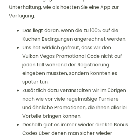
Unterhaltung, wie als haetten Sie eine App zur
Verfügung.
Das liegt daran, wenn die zu 100% auf die
Kuchen Bedingungen angerechnet werden.
Uns hat wirklich gefreut, dass wir den
Vulkan Vegas Promotional Code nicht auf
jeden fall während der Registrierung
eingeben mussten, sondern konnten es
später tun.
Zusätzlich dazu veranstalten wir im übrigen
nach wie vor viele regelmäßige Turniere
und ähnliche Promotionen, die Ihnen allerlei
Vorteile bringen können.
Deshalb gibt es immer wieder direkte Bonus
Codes über denen man sicher wieder