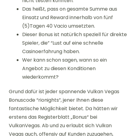
nicht testen konnten.
Das heißt, pass on gesamte Summe aus
Einsatz und Reward innerhalb von fünf
(5)Tagen 40 Vacio umsetzten.
Dieser Bonus ist natürlich speziell für direkte
Spieler, die” “Lust auf eine schnelle
Casinoerfahrung haben.
Wer kann schon sagen, wann so ein
Angebot zu diesen Konditionen
wiederkommt?
Grund dafür ist jeder spannende Vulkan Vegas
Bonuscode “rionights”, jener Ihnen diese
fantastische Möglichkeit bietet. Da hätten wir
erstens das Registerblatt „Bonus“ bei
VulkanVegas. Ab und zu erlaubt sich Vulkan
Vegas auch, offensiv auf Kunden zuzugehen,