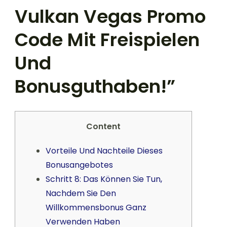
Vulkan Vegas Promo
Code Mit Freispielen
Und
Bonusguthaben!”
Content
Vorteile Und Nachteile Dieses
Bonusangebotes
Schritt 8: Das Können Sie Tun,
Nachdem Sie Den
Willkommensbonus Ganz
Verwenden Haben