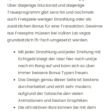
Über dasjenige Glücksrad und dasjenige
Treueprogramm gibt sera hin und nochmals
auch Freispiele weniger Einzahlung oder als
zusätzlichen Bonus für eine Transaktion. Gewinne
aus Freespins müssen bei Vulkan Las vegas
grundsätzlich 15-fach umgesetzt werden.
Mit jeder Einzahlung und jeder Drehung mit
Echtgeld steigt der User hier nach und je
nach im Rang auf und kann sich so über
immer bessere Bonus Typen freuen.
Das Design genau dieser Seite ist bestens
durcharbeitet und wirkt sehr modern,
aufgrund der tatsache den vielen
Animationen und besten Graphiken.
Die attraktiven Boni können Sie mit dem