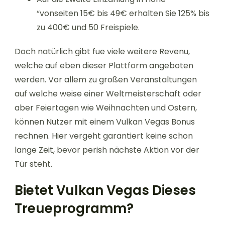
“vonseiten 15€ bis 49€ erhalten Sie 125% bis
zu 400€ und 50 Freispiele.
Doch natürlich gibt fue viele weitere Revenu,
welche auf eben dieser Plattform angeboten
werden. Vor allem zu großen Veranstaltungen
auf welche weise einer Weltmeisterschaft oder
aber Feiertagen wie Weihnachten und Ostern,
können Nutzer mit einem Vulkan Vegas Bonus
rechnen. Hier vergeht garantiert keine schon
lange Zeit, bevor perish nächste Aktion vor der
Tür steht.
Bietet Vulkan Vegas Dieses
Treueprogramm?